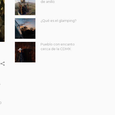
de anillo
¿Qué es el glamping?
Pueblo con encanto
cerca de la CDMX
o
o