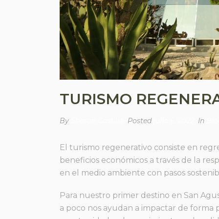
TURISMO REGENERA
By
Sharon Castillo
Posted
julio 6, 2022
In
Blo
El turismo regenerativo consiste en regr
beneficios económicos a través de la re
en el medio ambiente con pasos sostenibl
Para nuestro primer destino en San Agu
a poco nos ayudan a impactar de forma p