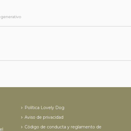
egenerativo
Política Lovely Dog
Aviso de privacidad
Código de conducta y reglamento de
el