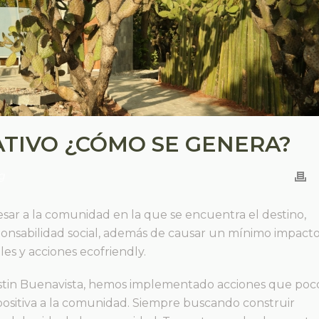
TIVO ¿CÓMO SE GENERA?
g
esar a la comunidad en la que se encuentra el destino,
sponsabilidad social, además de causar un mínimo impact
es y acciones ecofriendly.
stin Buenavista, hemos implementado acciones que poc
ositiva a la comunidad. Siempre buscando construir