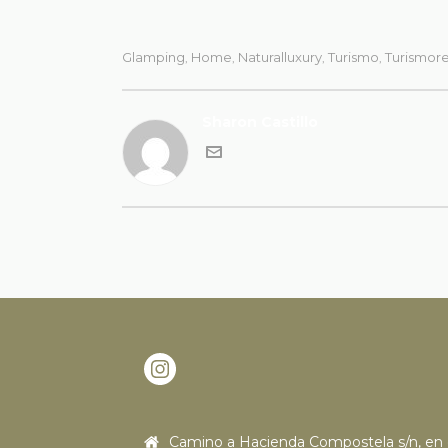
Glamping
Home
Naturalluxury
Turismo
Turismor
,
,
,
,
Sharon Castillo
Camino a Hacienda Compostela s/n, en 