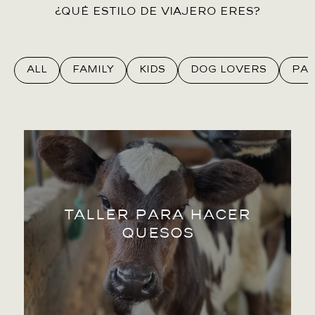
¿Qué estilo de viajero eres?
All
Family
Kids
Dog Lovers
Par
Aprende el proceso de hacer queso en un taller
Taller para hacer
privado.
quesos
Experiencia de la casa