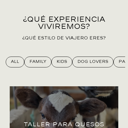
¿Qué experiencia
viviremos?
¿Qué estilo de viajero eres?
All
Family
Kids
Dog Lovers
Par
Aprende el proceso de hacer queso en un taller
privado con nuestra vecina.
Taller para quesos