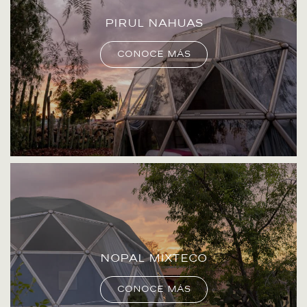
Pirul nahuas
Conoce más
nopal mixteco
Conoce más