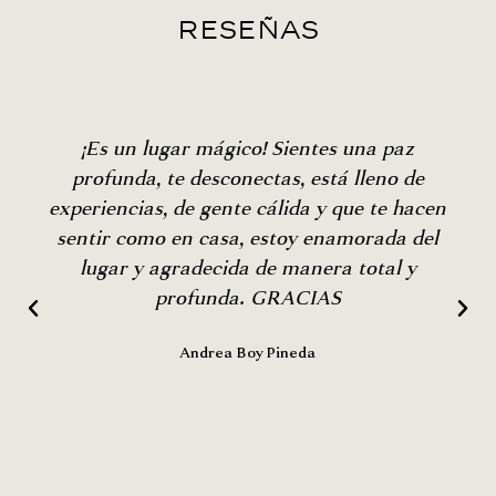
Frituras y papas de carrito con limón y salsa
turismo, así como personas de la comunidad que hemos
reseñas
capacitado para recibirte apegados a protocolos de seguridad,
higiene y atención al cliente.
Durante toda tu estancia, te ofrecemos una atención
personalizada 24/7 a través de mensajería instantánea, lo que se
¡Es un lugar mágico! Sientes una paz
traduce en cercanía y prontitud.
profunda, te desconectas, está lleno de
experiencias, de gente cálida y que te hacen
sentir como en casa, estoy enamorada del
lugar y agradecida de manera total y
profunda. GRACIAS
Andrea Boy Pineda