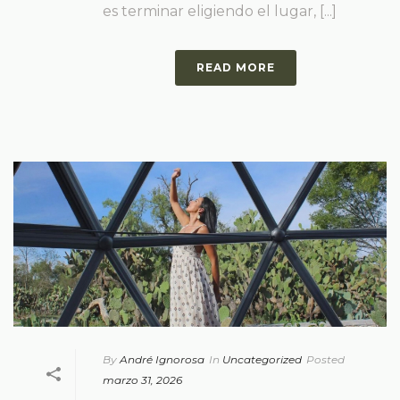
es terminar eligiendo el lugar, [...]
READ MORE
By
André Ignorosa
In
Uncategorized
Posted
marzo 31, 2026