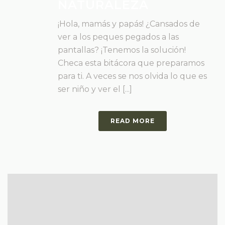
NATURALEZA
¡Hola, mamás y papás! ¿Cansados de
ver a los peques pegados a las
pantallas? ¡Tenemos la solución!
Checa esta bitácora que preparamos
para ti. A veces se nos olvida lo que es
ser niño y ver el [...]
READ MORE