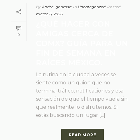
By
André Ignorosa
In
Uncategorized
Posted
marzo 6, 2026
¿QUÉ HACER CON
AMIGAS CERCA DE
0
CDMX? GUÍA PARA UN
FIN DE SEMANA EN
RAÍCES MÉXICO.
La rutina en la ciudad a veces se
siente como un guion que no
termina: tráfico, notificaciones y esa
sensación de que el tiempo vuela sin
que realmente lo disfrutemos. Si
estás buscando un lugar [...]
READ MORE