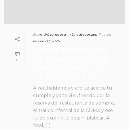
By
André Ignorosa
In
Uncategorized
Posted
febrero 17, 2026
¿OTRO CUMPLE EN
LA CIUDAD? MEJOR
0
UNA ESCAPADA EN
LA NATURALEZA
A ver, hablemos claro: se acerca tu
cumple y ya te vi sufriendo por la
reserva del restaurante de siempre,
el tráfico infernal de la CDMX y ese
ruido que no te deja ni platicar. Al
final, [...]