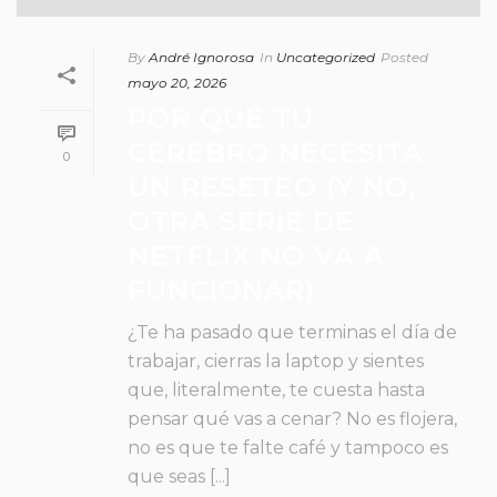
By
André Ignorosa
In
Uncategorized
Posted
mayo 20, 2026
POR QUÉ TU
CEREBRO NECESITA
0
UN RESETEO (Y NO,
OTRA SERIE DE
NETFLIX NO VA A
FUNCIONAR)
¿Te ha pasado que terminas el día de
trabajar, cierras la laptop y sientes
que, literalmente, te cuesta hasta
pensar qué vas a cenar? No es flojera,
no es que te falte café y tampoco es
que seas [...]