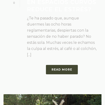
EN ESPACIOS CURVOS
0
REDUCE EL ESTRÉS?
¿Te ha pasado que, aunque
duermes las ocho horas
reglamentarias, despiertas con la
sensación de no haber parado? No
estás sola. Muchas veces le echamos
la culpa al estrés, al café o al colchón,
[...]
READ MORE