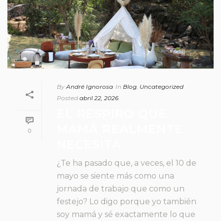
By
André Ignorosa
In
Blog
,
Uncategorized
Posted
abril 22, 2026
EL RESPIRO QUE
MAMÁ REALMENTE
0
NECESITA
¿Te ha pasado que, a veces, el 10 de
mayo se siente más como una
jornada de trabajo que como un
festejo? Lo digo porque yo también
soy mamá y sé exactamente lo que