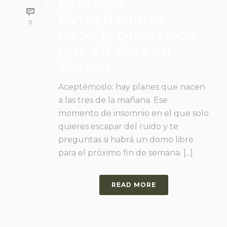
ESTAMOS
ENTRENANDO A
0
MAJO (Y QUEREMOS
QUE TÚ SEAS SU
TUTOR)
Aceptémoslo: hay planes que nacen
a las tres de la mañana. Ese
momento de insomnio en el que solo
quieres escapar del ruido y te
preguntas si habrá un domo libre
para el próximo fin de semana. [...]
READ MORE