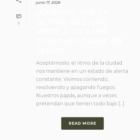
junio 17, 2026
¿CUÁNDO FUE LA
ÚLTIMA VEZ QUE
0
VISTE A TU PAPÁ
DESCONECTARSE EN
SERIO?
Aceptémoslo: el ritmo de la ciudad
nos mantiene en un estado de alerta
constante. Vivimos corriendo,
resolviendo y apagando fuegos.
Nuestros papás, aunque a veces
pretendan que tienen todo bajo [...]
READ MORE