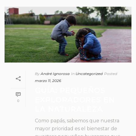
By
André Ignorosa
In
Uncategorized
Posted
marzo 11, 2026
GUÍA: PEQUEÑOS
EXPLORADORES EN
0
LA NATURALEZA
Como papás, sabemos que nuestra
mayor prioridad es el bienestar de