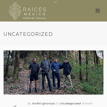
UNCATEGORIZED
By
André Ignorosa
In
Uncategorized
Posted