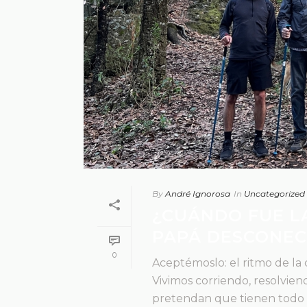
By
André Ignorosa
In
Uncategorized
¿CUÁNDO FUE LA
PAPÁ DESCONEC
0
Aceptémoslo: el ritmo de la
Vivimos corriendo, resolvie
pretendan que tienen todo ba