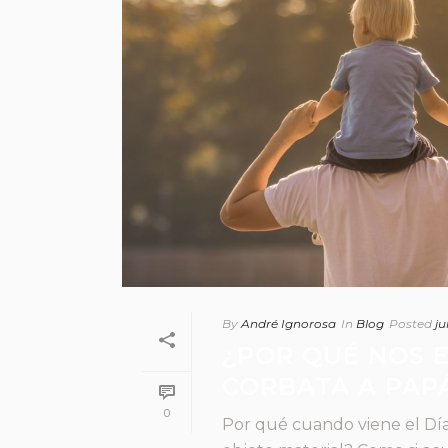
By
André Ignorosa
In
Blog
Posted
ju
¿POR QUÉ NOS E
CORBATA A PAP
0
Por qué cuando viene el Día