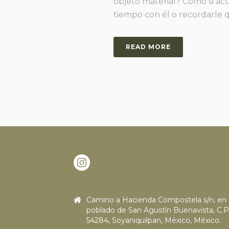
objeto material? Como si ac
tiempo con él o recordarle qui
READ MORE
Camino a Hacienda Compostela s/n, en 
poblado de San Agustín Buenavista, C.P
54284, Soyaniquilpan, México, México.