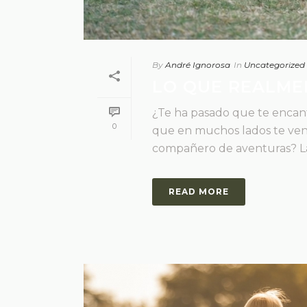
By
André Ignorosa
In
Uncategorized
LO QUE REALMEN
¿Te ha pasado que te encanta
0
que en muchos lados te ven
compañero de aventuras? La ne
READ MORE