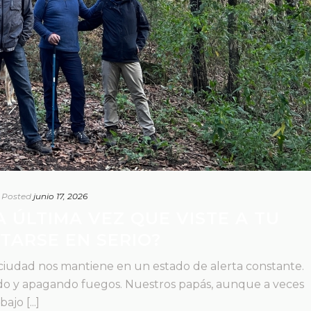
Posted
junio 17, 2026
 ÚLTIMA VEZ QUE VISTE A TU
TARSE EN SERIO?
 ciudad nos mantiene en un estado de alerta constante.
ndo y apagando fuegos. Nuestros papás, aunque a veces
jo [...]