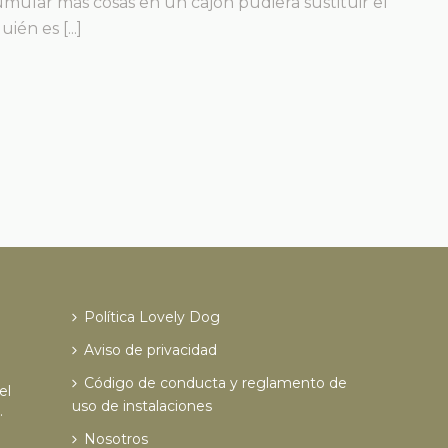
umular más cosas en un cajón pudiera sustituir el
én es [...]
Política Lovely Dog
Aviso de privacidad
Código de conducta y reglamento de
el
uso de instalaciones
.
Nosotros