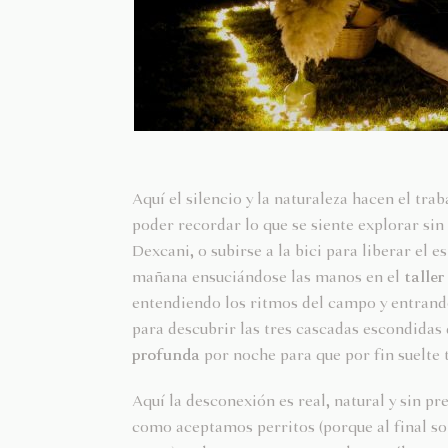
Aquí el silencio y la naturaleza hacen el tra
poder recordar lo que se siente explorar s
Dexcani, o subirse a la bici para liberar el 
mañana ensuciándose las manos en el
taller
entendiendo los ritmos del campo y entrand
para descubrir las tres cascadas escondidas 
profunda
por noche para que por fin suelte t
Aquí la desconexión es real, natural y sin pr
como aceptamos perritos (porque al final son 