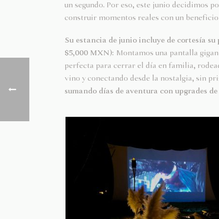
un segundo. Por eso, este junio decidimos po
construir momentos reales con un beneficio 
Su estancia de junio incluye de cortesía su 
$5,000 MXN):
Montamos una pantalla gigante
perfecta para cerrar el día en familia, rode
vino y conectando desde la nostalgia, sin pr
sumando días de aventura con upgrades de 