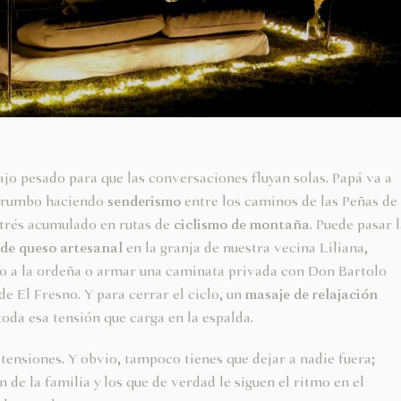
bajo pesado para que las conversaciones fluyan solas. Papá va a
in rumbo haciendo
senderismo
entre los caminos de las Peñas de
estrés acumulado en rutas de
ciclismo de montaña
. Puede pasar 
 de queso artesanal
en la granja de nuestra vecina Liliana,
o a la ordeña o armar una caminata privada con Don Bartolo
de El Fresno. Y para cerrar el ciclo, un
masaje de relajación
oda esa tensión que carga en la espalda.
etensiones. Y obvio, tampoco tienes que dejar a nadie fuera;
de la familia y los que de verdad le siguen el ritmo en el