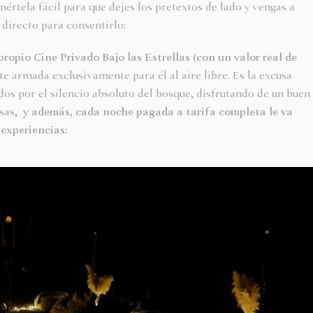
nértela fácil para que dejes los pretextos de lado y vengas a
directo para consentirlo:
propio Cine Privado Bajo las Estrellas (con un valor real de
 armada exclusivamente para él al aire libre. Es la excusa
ados por el silencio absoluto del bosque, disfrutando de un buen
isas,
y además, cada noche pagada a tarifa completa le va
experiencias: