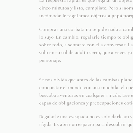
La respuesta rápida es que regalar un objeto e
cinco minutos y listo, cumpliste. Pero si so
incómoda:
le regalamos objetos a papá porq
Comprar una corbata no te pide nada a cambio
lo suyo. En cambio, regalarle tiempo te obliga
sobre todo, a sentarte con él a conversar. L
solo en su rol de adulto serio, que a veces
personaje.
Se nos olvida que antes de las camisas planc
conquistar el mundo con una mochila, el que 
buscaba aventuras en cualquier rincón. Ese e
capas de obligaciones y preocupaciones coti
Regalarle una escapada no es solo darle un vi
rígida. Es abrir un espacio para descubrir qu