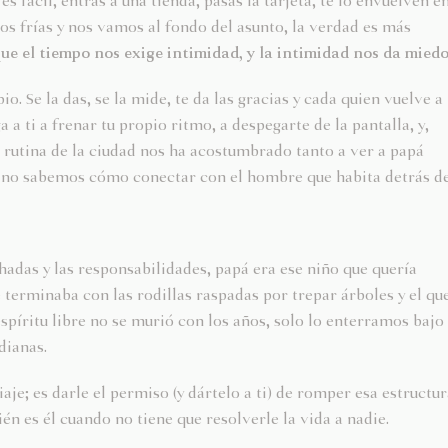
s fácil, entras a una tienda, pasas la tarjeta, te lo envuelven e
mos frías y nos vamos al fondo del asunto, la verdad es más
ue el tiempo nos exige intimidad, y la intimidad nos da miedo
. Se la das, se la mide, te da las gracias y cada quien vuelve a
 a ti a frenar tu propio ritmo, a despegarte de la pantalla, y,
a rutina de la ciudad nos ha acostumbrado tanto a ver a papá
 ya no sabemos cómo conectar con el hombre que habita detrás d
hadas y las responsabilidades, papá era ese niño que quería
terminaba con las rodillas raspadas por trepar árboles y el qu
spíritu libre no se murió con los años, solo lo enterramos bajo
dianas.
aje; es darle el permiso (y dártelo a ti) de romper esa estructu
ién es él cuando no tiene que resolverle la vida a nadie.