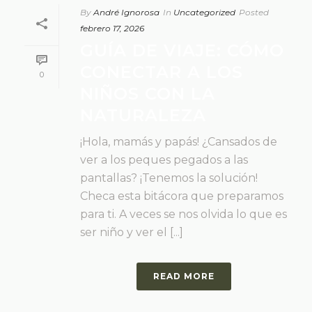
By
André Ignorosa
In
Uncategorized
Posted
febrero 17, 2026
GUÍA DE VIAJE: CÓMO
CONECTAR A LOS
0
NIÑOS CON LA
NATURALEZA
¡Hola, mamás y papás! ¿Cansados de
ver a los peques pegados a las
pantallas? ¡Tenemos la solución!
Checa esta bitácora que preparamos
para ti. A veces se nos olvida lo que es
ser niño y ver el [...]
READ MORE