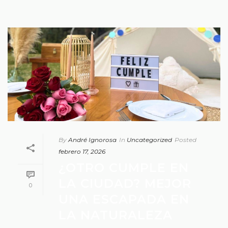
By
André Ignorosa
In
Uncategorized
Posted
febrero 17, 2026
¿OTRO CUMPLE EN
LA CIUDAD? MEJOR
0
UNA ESCAPADA EN
LA NATURALEZA