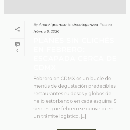
By
André Ignorosa
In
Uncategorized
Posted
febrero 9, 2026
PLANES SIN CLICHÉS
EN FEBRERO:
0
ESCAPADA CERCA DE
CDMX
Febrero en CDMX es un bucle de
menús de degustación predecibles,
restaurantes ruidosos y globos de
helio estorbando en cada esquina. Si
sientes que febrero se convirtió en
un trámite logístico, [...]