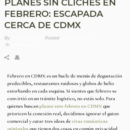
PLANES SIN CLICHÉS EN
FEBRERO: ESCAPADA
CERCA DE CDMX
By
André Ignorosa
Posted
febrero 9, 2026
In
Uncategorized
Febrero en CDMX es un bucle de menús de degustación
predecibles, restaurantes ruidosos y globos de helio
estorbando en cada esquina. Si sientes que febrero se
convirtió en un trámite logístico, no estás solo. Para
quienes buscan
planes este febrero en CDMX
que
prioricen la conexión real, decidimos ignorar el guion
comercial y curar tres ideas de
citas románticas
originales
que tienen dos cosas en común: privacidad