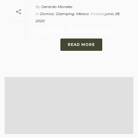
By
Gerardo Morales
In
Domos
,
Glamping
,
México
Posted
junio 28,
2020
SIERRA ZAPOTECA
READ MORE