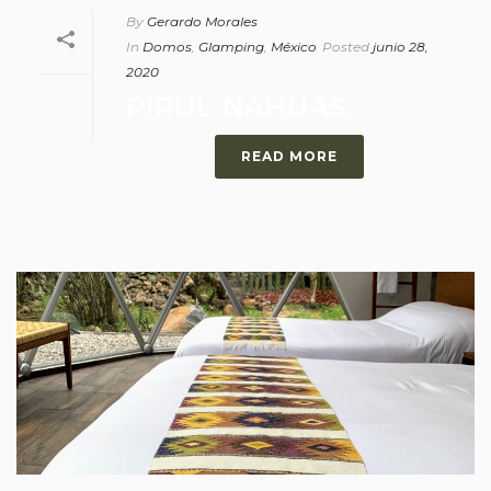
By
Gerardo Morales
In
Domos
,
Glamping
,
México
Posted
junio 28,
2020
PIRUL NAHUAS
READ MORE