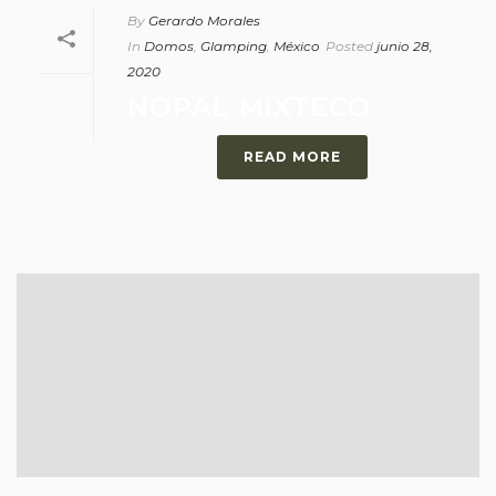
By
Gerardo Morales
In
Domos
,
Glamping
,
México
Posted
junio 28,
2020
NOPAL MIXTECO
READ MORE