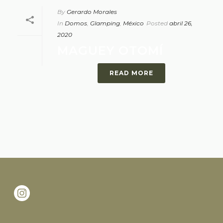
By
Gerardo Morales
In
Domos
,
Glamping
,
México
Posted
abril 26,
2020
MAGUEY OTOMÍ
READ MORE