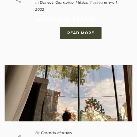
In
Domos
,
Glamping
,
México
Posted
enero 1,
2022
BÓVEDA MAYA
READ MORE
By
Gerardo Morales