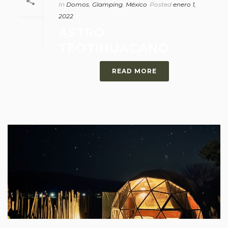
In
Domos
,
Glamping
,
México
Posted
enero 1,
2022
ASTRO
TEOTIHUACANO
READ MORE