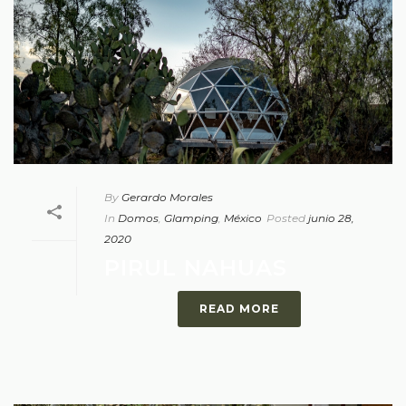
By
Gerardo Morales
In
Domos
,
Glamping
,
México
Posted
junio 28,
2020
PIRUL NAHUAS
READ MORE