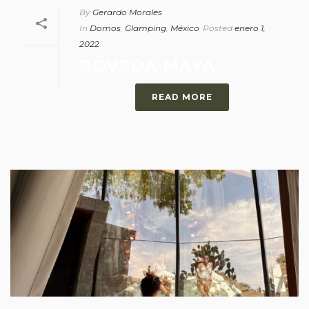
By
Gerardo Morales
In
Domos
,
Glamping
,
México
Posted
enero 1,
2022
BÓVEDA MAYA
READ MORE