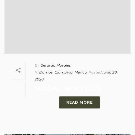
By
Gerardo Morales
In
Domos
,
Glamping
,
México
Posted
junio 28,
2020
NOPAL MIXTECO
READ MORE