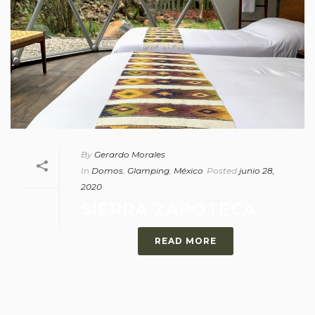
By
Gerardo Morales
In
Domos
,
Glamping
,
México
Posted
junio 28,
2020
SIERRA ZAPOTECA
READ MORE