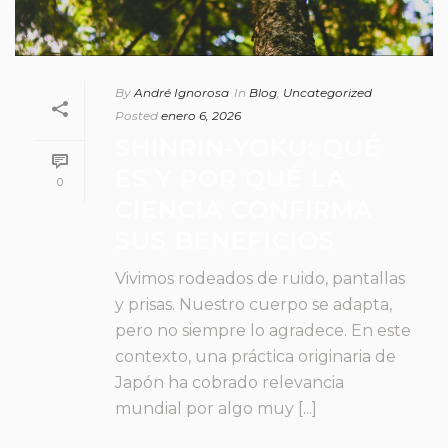
By
André Ignorosa
In
Blog
,
Uncategorized
Posted
enero 6, 2026
SHINRIN-YOKU: QUÉ
ES Y POR QUÉ LA
0
CIENCIA CONFIRMA
SUS BENEFICIOS
Vivimos rodeados de ruido, pantallas
y prisas. Nuestro cuerpo se adapta,
pero no siempre lo agradece. En este
contexto, una práctica originaria de
Japón ha cobrado relevancia
mundial por algo muy [...]