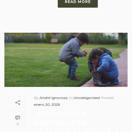
READ MORE
By
André Ignorosa
In
Uncategorized
Posted
enero 20, 2026
¿POR QUÉ LA
NATURALEZA
0