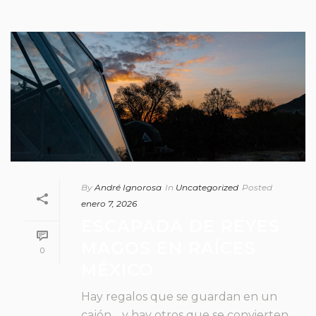
By
André Ignorosa
In
Uncategorized
Posted
enero 7, 2026
ESCAPADA DE REYES
MAGOS EN RAÍCES
0
MÉXICO
Hay regalos que se guardan en un
cajón… y hay otros que se convierten