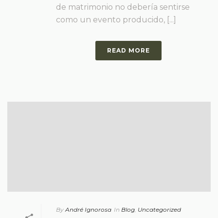
de matrimonio no debería sentirse
como un evento producido, [...]
READ MORE
By
André Ignorosa
In
Blog
,
Uncategorized