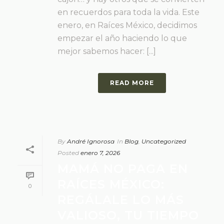
en recuerdos para toda la vida. Este
enero, en Raíces México, decidimos
empezar el año haciendo lo que
mejor sabemos hacer: [...]
READ MORE
By
André Ignorosa
In
Blog
,
Uncategorized
Posted
enero 7, 2026
MAMÁ NO PAGA EN
RAÍCES MÉXICO:
0
REGÁLALE LO MÁS
VALIOSO, TU TIEMPO