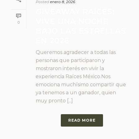
Posted
enero 8, 2026
GIVEAWAY RAÍCES:
VIVE UNA NOCHE
0
BAJO LAS ESTRELLAS
EN 2026
Queremos agradecer a todas las
personas que participaron y
mostraron interés en vivir la
experiencia Raíces México.Nos
emociona muchísimo compartir que
ya tenemos a un ganador, quien
muy pronto [...]
READ MORE