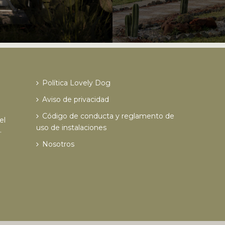
Política Lovely Dog
Aviso de privacidad
Código de conducta y reglamento de
el
uso de instalaciones
.
Nosotros